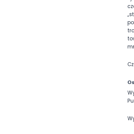
cz
„s
po
tr
to
mn
Cz
Os
Wy
Pu
Wy