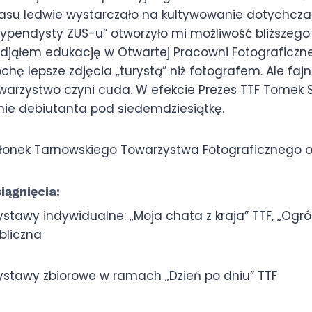
asu ledwie wystarczało na kultywowanie dotychczas
typendysty ZUS-u” otworzyło mi możliwość bliższego
djąłem edukację w Otwartej Pracowni Fotograficzne
ochę lepsze zdjęcia „turystą” niż fotografem. Ale f
warzystwo czyni cuda. W efekcie Prezes TTF Tomek 
ie debiutanta pod siedemdziesiątkę.
łonek Tarnowskiego Towarzystwa Fotograficznego o
iągnięcia:
stawy indywidualne: „Moja chata z kraja” TTF, „Ogród
bliczna
stawy zbiorowe w ramach „Dzień po dniu” TTF