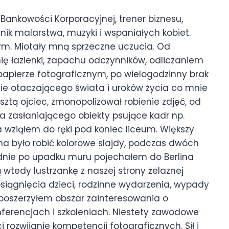
 Bankowości Korporacyjnej, trener biznesu,
ośnik malarstwa, muzyki i wspaniałych kobiet.
ym. Miotały mną sprzeczne uczucia. Od
ę łazienki, zapachu odczynników, odliczaniem
papierze fotograficznym, po wielogodzinny brak
ie otaczającego świata i uroków życia co mnie
sztą ojciec, zmonopolizował robienie zdjęć, od
 zasłaniającego obiekty psujące kadr np.
ia wziąłem do ręki pod koniec liceum. Większy
na było robić kolorowe slajdy, podczas dwóch
nie po upadku muru pojechałem do Berlina
wtedy lustrzankę z naszej strony żelaznej
siągnięcia dzieci, rodzinne wydarzenia, wypady
j poszerzyłem obszar zainteresowania o
ferencjach i szkoleniach. Niestety zawodowe
rozwijanie kompetencji fotograficznych. Sił i