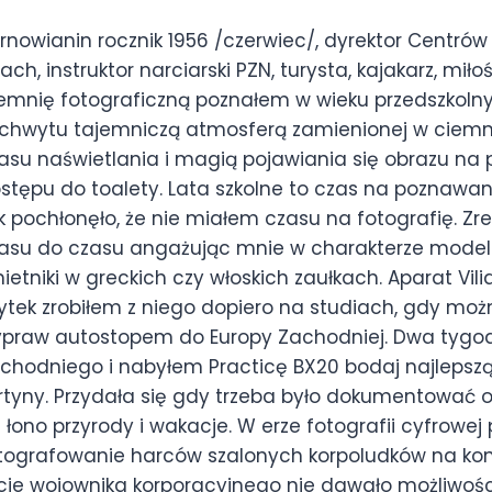
rnowianin rocznik 1956 /czerwiec/, dyrektor Centrów
ach, instruktor narciarski PZN, turysta, kajakarz, mił
emnię fotograficzną poznałem w wieku przedszkoln
chwytu tajemniczą atmosferą zamienionej w ciemni
asu naświetlania i magią pojawiania się obrazu na 
stępu do toalety. Lata szkolne to czas na poznawan
k pochłonęło, że nie miałem czasu na fotografię. Zre
asu do czasu angażując mnie w charakterze modela
ietniki w greckich czy włoskich zaułkach. Aparat Vil
ytek zrobiłem z niego dopiero na studiach, gdy moż
praw autostopem do Europy Zachodniej. Dwa tygod
chodniego i nabyłem Practicę BX20 bodaj najlepszą 
rtyny. Przydała się gdy trzeba było dokumentować o
 łono przyrody i wakacje. W erze fotografii cyfrowe
tografowanie harców szalonych korpoludków na kon
cie wojownika korporacyjnego nie dawało możliwości 