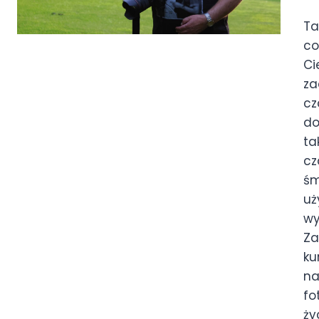
Ta
co
Ci
za
cz
do
ta
cz
śm
uż
wy
Za
ku
na
fo
ży